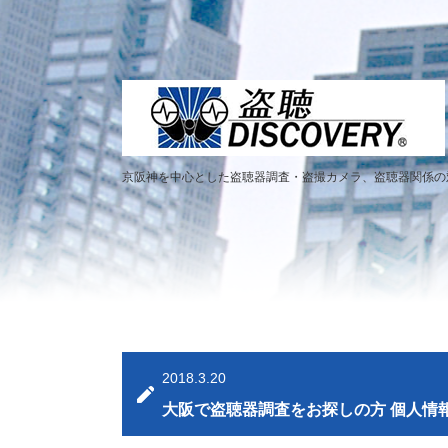
京阪神を中心とした盗聴器調査・盗撮カメラ、盗聴器関係の
2018.3.20
大阪で盗聴器調査をお探しの方 個人情