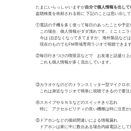
たまにいらっしゃいますが
自分で個人情報を出して
盗聴検査を依頼される前に 下記のことは思い出し
①電話の子機を多く使って毎日のあったことや予定
この場合、個人情報がダダ洩れです。ミニミニラ
今は ほぼなくなってきてますが、海外製品などは
現在のものでもFM帯域専用ラジオで視聴できま
②毎日行きつけの喫茶店などで お友達と話盛り上
これも個人情報が多く流出しています。
③カラオケなのどのトランスミッター型マイクロホ
これは身近なラジオで簡単に視聴できるので要注
④スカイプやＳＮＳなどのスイッチきり忘れ
特に アクセルビリティの良い機種は特に注意が
⑤ドアホンなどの接続間違いによる情報漏れ
ドアホンは家に中に数台ある場合内線電話として