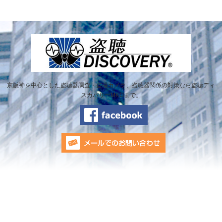
京阪神を中心とした盗聴器調査・盗撮カメラ、盗聴器関係の対策なら盗聴ディ
スカバリーMKGまで。