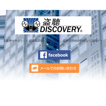
京阪神を中心とした盗聴器調査・盗撮カメラ、盗聴器関係の対策なら盗聴ディ
スカバリーMKGまで。