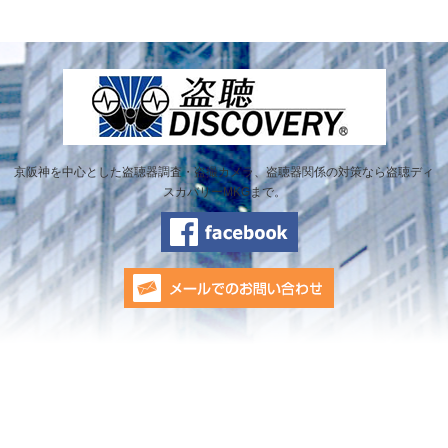
京阪神を中心とした盗聴器調査・盗撮カメラ、盗聴器関係の対策なら盗聴ディ
スカバリーMKGまで。