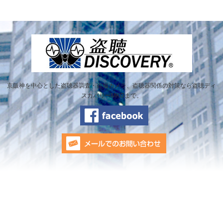
京阪神を中心とした盗聴器調査・盗撮カメラ、盗聴器関係の対策なら盗聴ディ
スカバリーMKGまで。