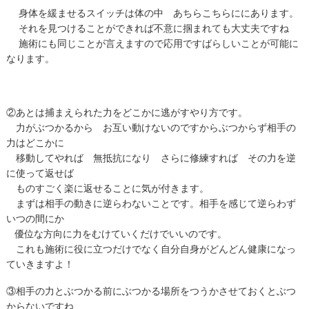
身体を緩ませるスイッチは体の中 あちらこちらににあります。
それを見つけることができれば不意に掴まれても大丈夫ですね
施術にも同じことが言えますので応用ですばらしいことが可能に
なります。
②あとは捕まえられた力をどこかに逃がすやり方です。
力がぶつかるから お互い動けないのですからぶつからず相手の
力はどこかに
移動してやれば 無抵抗になり さらに修練すれば その力を逆
に使って返せば
ものすごく楽に返せることに気が付きます。
まずは相手の動きに逆らわないことです。相手を感じて逆らわず
いつの間にか
優位な方向に力をむけていくだけでいいのです。
これも施術に役に立つだけでなく自分自身がどんどん健康になっ
ていきますよ！
③相手の力とぶつかる前にぶつかる場所をつうかさせておくとぶつ
からないですね