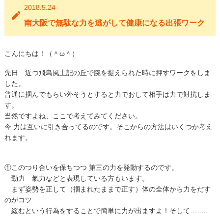
2018.5.24
南大阪で無駄な力を逃がして健康になる出張ワーク
こんにちは！（＾ω＾）
先日 近つ飛鳥風土記の丘で腕を捉えられた時に押すワークをしま
した。
普通に掴んでもらい外そうとすると力でおして相手は力で対抗しま
す。
当然ですよね、ここで考えてみてください。
今 力は互いに引き合ってるのです。そこからの方法はいくつか考え
れます。
①このつり合いを保ちつつ 第三の力を発動するのです。
勁力 氣力などと表現している方もいます。
まず姿勢を正して（掴まれたままで正す）体の全体から力をだす
のがコツ
緩むという行為をすることで簡単に力が出ますよ！そして……..