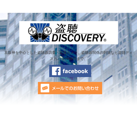
京阪神を中心とした盗聴器調査・盗撮カメラ、盗聴器関係の対策なら盗聴ディ
スカバリーMKGまで。