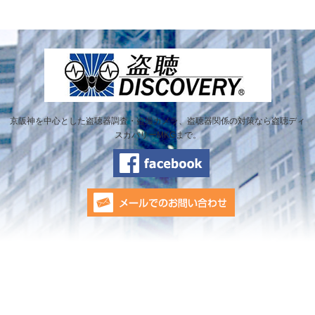
京阪神を中心とした盗聴器調査・盗撮カメラ、盗聴器関係の対策なら盗聴ディ
スカバリーMKGまで。