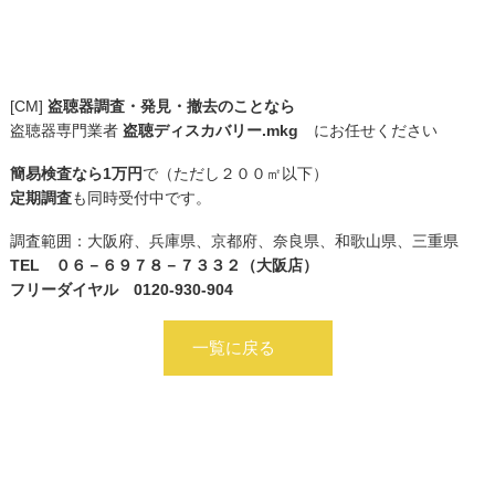
[CM]
盗聴器調査・発見・撤去のことなら
盗聴器専門業者
盗聴ディスカバリー.mkg
にお任せください
簡易検査なら1万円
で（ただし２００㎡以下）
定期調査
も同時受付中です。
調査範囲：大阪府、兵庫県、京都府、奈良県、和歌山県、三重県
TEL ０６－６９７８－７３３２（大阪店）
フリーダイヤル 0120-930-904
一覧に戻る