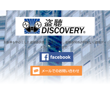
京阪神を中心とした盗聴器調査・盗撮カメラ、盗聴器関係の対策なら盗聴ディ
スカバリーMKGまで。