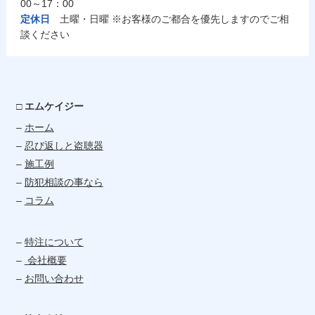
00～17：00
定休日
土曜・日曜 ※お客様のご都合を優先しますのでご相
談ください
□ エムケイジー
–
ホーム
–
忍び返しと盗聴器
–
施工例
–
防犯相談の事なら
–
コラム
–
特注について
–
会社概要
–
お問い合わせ