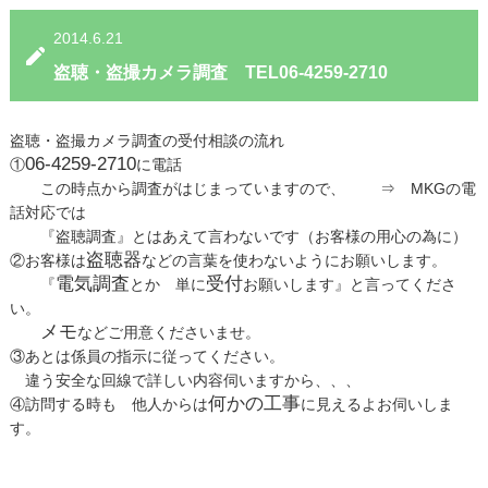
2014.6.21
盗聴・盗撮カメラ調査 TEL06-4259-2710
盗聴・盗撮カメラ調査の受付相談の流れ
06-4259-2710
①
に電話
この時点から調査がはじまっていますので、 ⇒ MKGの電
話対応では
『盗聴調査』とはあえて言わないです（お客様の用心の為に）
盗聴器
②お客様は
などの言葉を使わないようにお願いします。
電気調査
受付
『
とか 単に
お願いします』と言ってくださ
い。
メモ
などご用意くださいませ。
③あとは係員の指示に従ってください。
違う安全な回線で詳しい内容伺いますから、、、
何かの工事
④訪問する時も 他人からは
に見えるよお伺いしま
す。