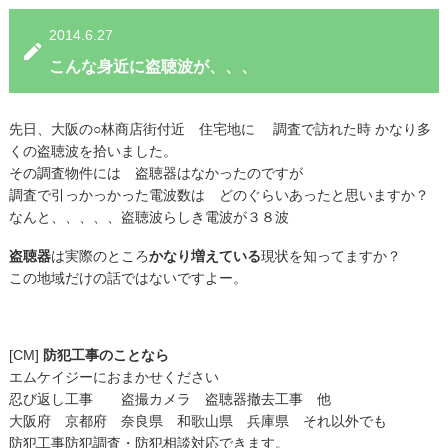
2014.6.27
こんな身近に盗聴波が、、、
先日、大阪の○林商店街付近 住宅地に 調査で訪れた時 かなり多
くの盗聴波を拾いました。
その調査物件には 盗聴器はなかったのですが
調査で引っかっかった電波数は どのぐらいあったと思いますか？
なんと、、、、、盗聴波らしき電波が３８波
盗聴器
は実際のところ
かなり増えている
現状を知ってますか？
この地域だけの話ではないですよー。
[CM]
防犯工事のことなら
エムケイジーにおまかせください
忍び返し工事 盗撮カメラ 盗聴器撤去工事 他
大阪府 京都府 奈良県 和歌山県 兵庫県 それ以外でも
防犯工事防犯調査・防犯相談対応できます。