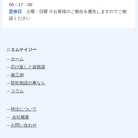
00～17：00
定休日
土曜・日曜 ※お客様のご都合を優先しますのでご相
談ください
□ エムケイジー
–
ホーム
–
忍び返しと盗聴器
–
施工例
–
防犯相談の事なら
–
コラム
–
特注について
–
会社概要
–
お問い合わせ