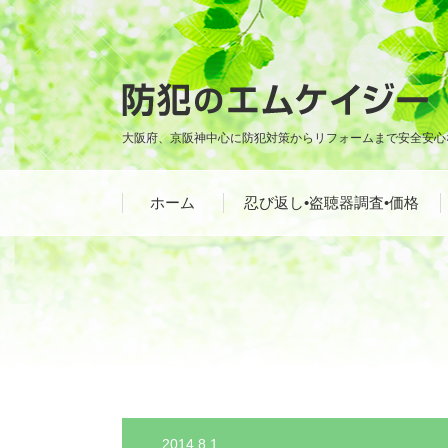
大阪府、京阪神中心に防犯対策からリフォームまで安全安心
ホーム
忍び返し•盗聴器調査•価格
2014.8.1