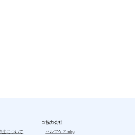
□ 協力会社
–
セルフケアmkg
特注について