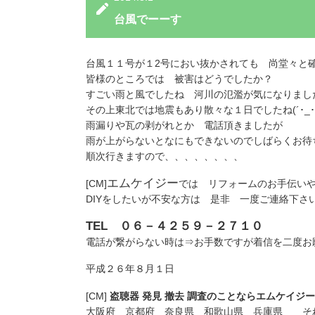
台風でーーす
台風１１号が１2号におい抜かされても 尚堂々と
皆様のところでは 被害はどうでしたか？
すごい雨と風でしたね 河川の氾濫が気になりまし
その上東北では地震もあり散々な１日でしたね(´･_･`
雨漏りや瓦の剥がれとか 電話頂きましたが
雨が上がらないとなにもできないのでしばらくお待
順次行きますので、、、、、、、、
エムケイジー
[CM]
では リフォームのお手伝い
DIYをしたいが不安な方は 是非 一度ご連絡下さ
TEL ０６－４２５９－２７１０
電話が繋がらない時は⇒お手数ですが着信を二度お
平成２６年８月１日
[CM]
盗聴器 発見 撤去 調査のことならエムケイジー
大阪府 京都府 奈良県 和歌山県 兵庫県 そ