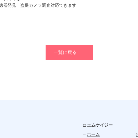
盗聴器発見 盗撮カメラ調査対応できます
一覧に戻る
□ エムケイジー
–
ホーム
–