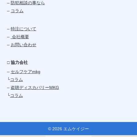
–
防犯相談の事なら
–
コラム
–
特注について
–
会社概要
–
お問い合わせ
□ 協力会社
–
セルフケアmkg
└
コラム
–
盗聴ディスカバリーMKG
└
コラム
© 2026 エムケイジー