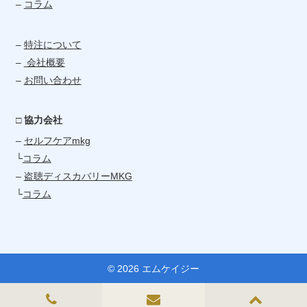
–
コラム
–
特注について
–
会社概要
–
お問い合わせ
□ 協力会社
–
セルフケアmkg
└
コラム
–
盗聴ディスカバリーMKG
└
コラム
© 2026 エムケイジー