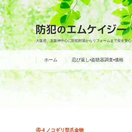
大阪府、京阪神中心に防犯対策からリフォームまで安全安心
ホーム
忍び返し•盗聴器調査•価格
④-4 ノコギリ型爪金物