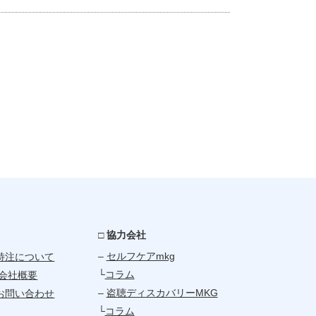
□ 協力会社
–
セルフケアmkg
特注について
└
コラム
会社概要
–
盗聴ディスカバリーMKG
お問い合わせ
└
コラム