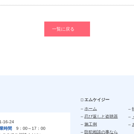
一覧に戻る
□ エムケイジー
–
ホーム
–
–
忍び返しと盗聴器
–
16-24
–
施工例
–
業時間
9：00～17：00
–
防犯相談の事なら