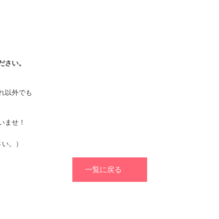
ださい。
れ以外でも
いませ！
さい。）
一覧に戻る