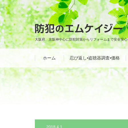
大阪府、京阪神中心に防犯対策からリフォームまで安全安心
ホーム
忍び返し•盗聴器調査•価格
2018.4.1