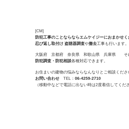
[CM]
防犯工事のことならならエムケイジーにおまかせく
忍び返し取付け
盗聴器調査
や
撤去
工事も行います。
大阪府 京都府 奈良県 和歌山県 兵庫県 そ
防犯調査・防犯相談
各種対応できます。
お住まいの建物の悩みならなんなりとご相談くださ
お問い合わせ
TEL：
06-4259-2710
（移動中などで電話に出ない時は2度着信してくだ