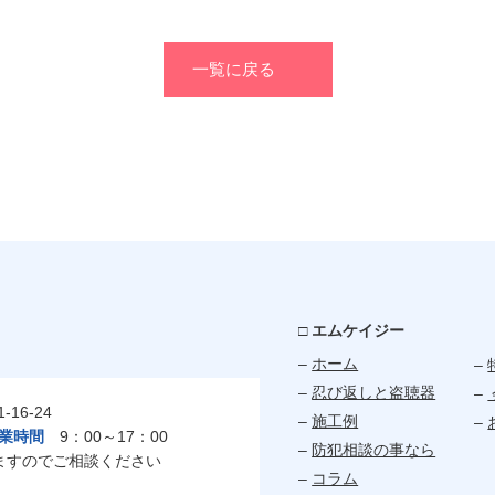
一覧に戻る
□ エムケイジー
–
ホーム
–
–
忍び返しと盗聴器
–
16-24
–
施工例
–
業時間
9：00～17：00
–
防犯相談の事なら
ますのでご相談ください
–
コラム