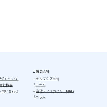
□ 協力会社
–
セルフケアmkg
特注について
└
コラム
会社概要
–
盗聴ディスカバリーMKG
お問い合わせ
└
コラム