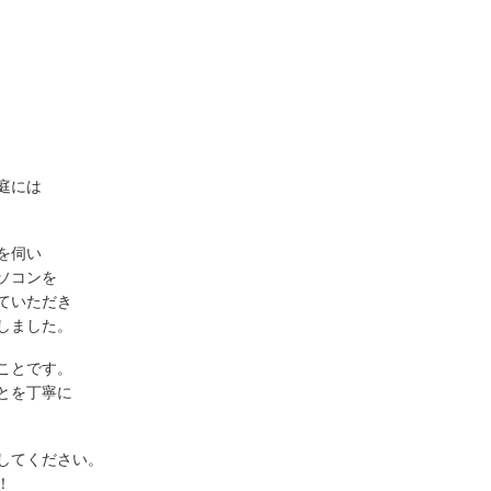
庭には
を伺い
ソコンを
ていただき
しました。
ことです。
とを丁寧に
してください。
！