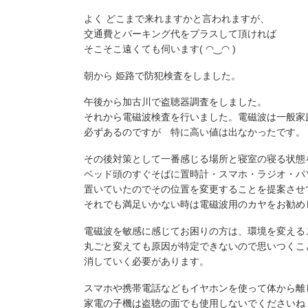
よく どこまで来れますかと言われますが、
交通費とパーキング代をプラスして頂ければ
そこそこ遠くても伺います( ◠‿◠ )
朝から 姫路で防犯検査をしました。
午後から加古川で盗聴器調査をしました。
それから電磁波検査を行いました。電磁波は一般家
必ずあるのですが 特に高い値は出なかったです。
その後対策として一番感じる場所と寝室の寝る状態
ベッド頭のすぐそばに置時計・スマホ・ラジオ・パ
置いていたのでその位置を変更することを提案させ
それでも満足いかない時は電磁波用のカヤをお勧め
電磁波を敏感に感じてお困りの方は、環境を変える
丸ごと変えても原因が特定できないので思いつくこ
消していく必要があります。
スマホや携帯電話などもイヤホンを使って体から離
家電の子機は盗聴の面でも使用しないでくださいね