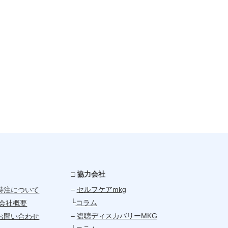
□ 協力会社
–
セルフケアmkg
特注について
└
コラム
会社概要
–
盗聴ディスカバリーMKG
お問い合わせ