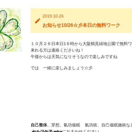
2019.10.26
お知らせ10/26☆彡本日の無料ワーク
１０月２６日本日1６時から大阪鶴見緑地公園で無料
来れる方は連絡くださいね！
午後からは天気になりそうなので楽しみですね
では 一緒に楽しみましょう☆彡
自己整体
、芽想、氣功催眠 氣功術、自己催眠施術な
セルフケア.mkg
におまかせください。