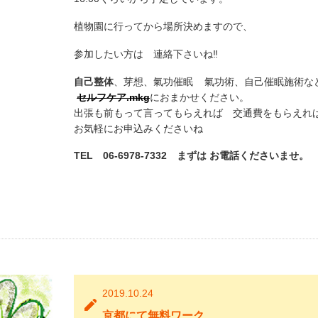
植物園に行ってから場所決めますので、
参加したい方は 連絡下さいね‼️
自己整体
、芽想、氣功催眠 氣功術、自己催眠施術な
セルフケア.mkg
におまかせください。
出張も前もって言ってもらえれば 交通費をもらえれ
お気軽にお申込みくださいね
TEL 06-6978-7332 まずは お電話くださいませ。
2019.10.24
京都にて無料ワーク