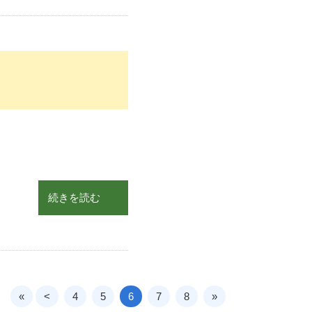
続きを読む
«
<
4
5
6
7
8
»